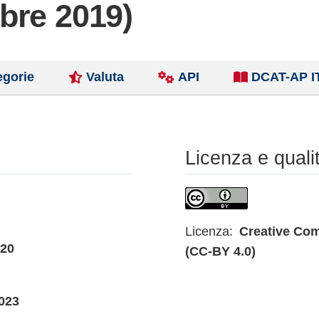
bre 2019)
egorie
Valuta
API
DCAT-AP I
Licenza e quali
Licenza:
Creative Com
020
(CC-BY 4.0)
023