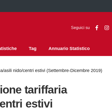
Faceb
I
Seguici su
atistiche
Tag
Annuario Statistico
la/asili nido/centri estivi (Settembre-Dicembre 2019)
one tariffaria
entri estivi