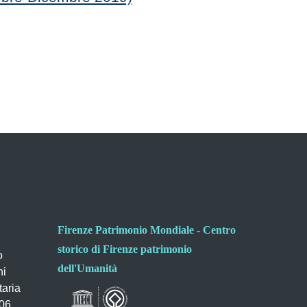
Firenze Patrimonio Mondiale - Centro
storico di Firenze patrimonio
o
dell'Umanità
ni
taria
006