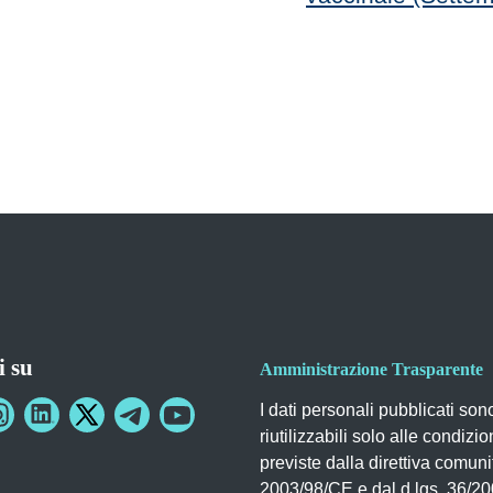
i su
Amministrazione Trasparente
I dati personali pubblicati son
riutilizzabili solo alle condizio
previste dalla direttiva comuni
2003/98/CE e dal d.lgs. 36/2