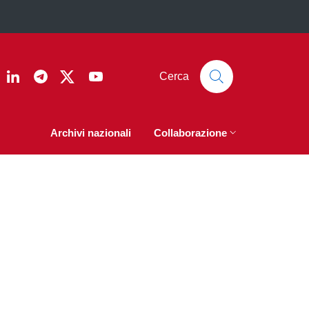
ook
nstagram
Linkedin
Telegram
Twitter
YouTube
Cerca
Archivi nazionali
Collaborazione