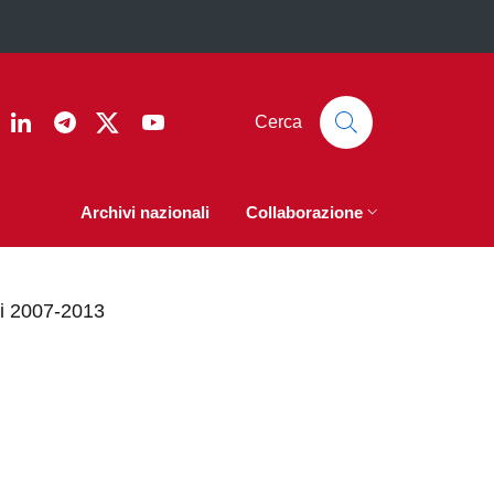
ook
nstagram
Linkedin
Telegram
Twitter
YouTube
Cerca
Archivi nazionali
Collaborazione
ni 2007-2013