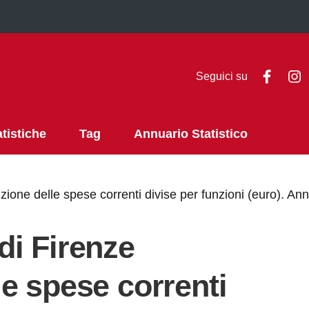
Faceb
I
Seguici su
atistiche
Tag
Annuario Statistico
one delle spese correnti divise per funzioni (euro). An
i Firenze
e spese correnti