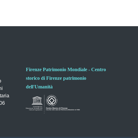
Firenze Patrimonio Mondiale - Centro
storico di Firenze patrimonio
o
dell'Umanità
ni
taria
006