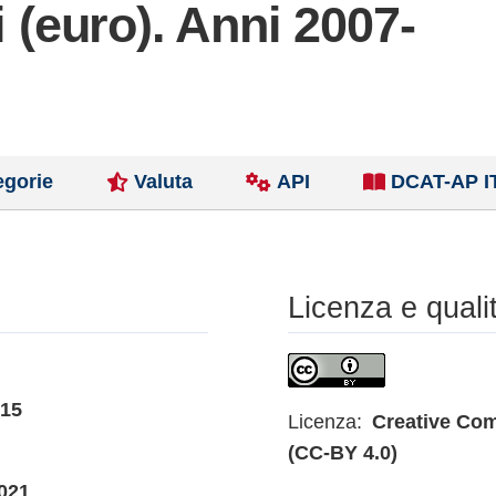
i (euro). Anni 2007-
egorie
Valuta
API
DCAT-AP I
Licenza e quali
015
Licenza:
Creative Com
(CC-BY 4.0)
021