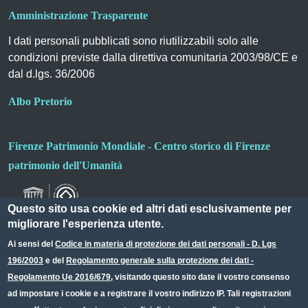
Amministrazione Trasparente
I dati personali pubblicati sono riutilizzabili solo alle
condizioni previste dalla direttiva comunitaria 2003/98/CE e
dal d.lgs. 36/2006
Albo Pretorio
Firenze Patrimonio Mondiale - Centro storico di Firenze
patrimonio dell'Umanità
Questo sito usa cookie ed altri dati esclusivamente per
migliorare l'esperienza utente.
Ai sensi del
Codice in materia di protezione dei dati personali - D. Lgs
196/2003
e del
Regolamento generale sulla protezione dei dati -
Useful links section
Small prints
Regolamento Ue 2016/679
, visitando questo sito date il vostro consenso
Redazione web
ad impostare i cookie e a registrare il vostro indirizzo IP. Tali registrazioni