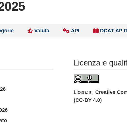
/2025
egorie
Valuta
API
DCAT-AP I
Licenza e quali
026
Licenza:
Creative Com
(CC-BY 4.0)
026
ato