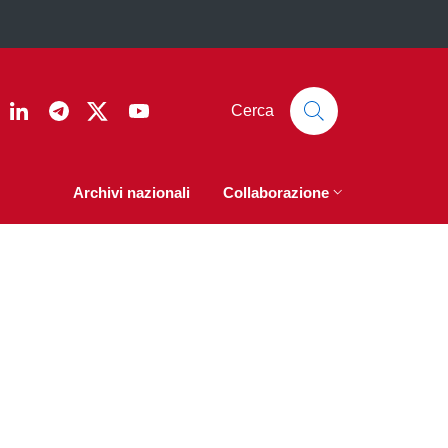
ook
nstagram
Linkedin
Telegram
Twitter
YouTube
Cerca
Archivi nazionali
Collaborazione