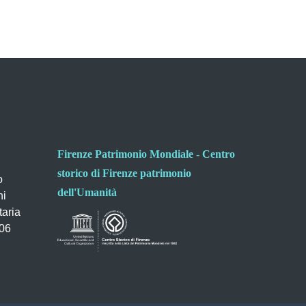
Firenze Patrimonio Mondiale - Centro
storico di Firenze patrimonio
o
dell'Umanità
ni
taria
006