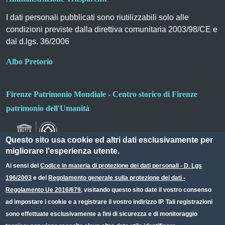
I dati personali pubblicati sono riutilizzabili solo alle
condizioni previste dalla direttiva comunitaria 2003/98/CE e
dal d.lgs. 36/2006
Albo Pretorio
Firenze Patrimonio Mondiale - Centro storico di Firenze
patrimonio dell'Umanità
Questo sito usa cookie ed altri dati esclusivamente per
migliorare l'esperienza utente.
Ai sensi del
Codice in materia di protezione dei dati personali - D. Lgs
196/2003
e del
Regolamento generale sulla protezione dei dati -
Useful links section
Small prints
Regolamento Ue 2016/679
, visitando questo sito date il vostro consenso
Redazione web
ad impostare i cookie e a registrare il vostro indirizzo IP. Tali registrazioni
sono effettuate esclusivamente a fini di sicurezza e di monitoraggio
Privacy