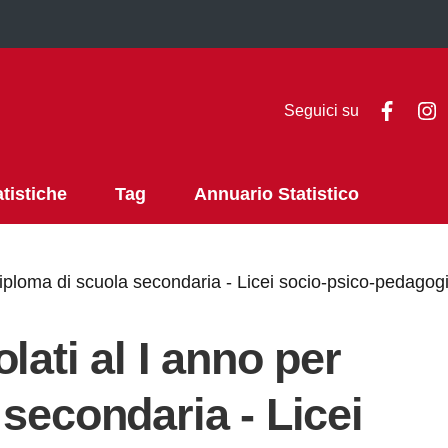
Faceb
I
Seguici su
atistiche
Tag
Annuario Statistico
diploma di scuola secondaria - Licei socio-psico-pedagog
lati al I anno per
secondaria - Licei