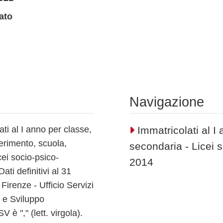
ato
Navigazione
ati al I anno per classe,
Immatricolati al I
ferimento, scuola,
secondaria - Licei 
ei socio-psico-
2014
i definitivi al 31
Firenze - Ufficio Servizi
o e Sviluppo
 è "," (lett. virgola).