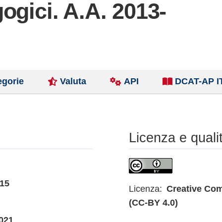
ogici. A.A. 2013-
egorie
Valuta
API
DCAT-AP I
Licenza e quali
015
Licenza:
Creative Com
(CC-BY 4.0)
021