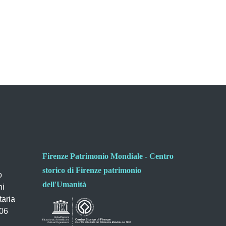
Firenze Patrimonio Mondiale - Centro
storico di Firenze patrimonio
o
dell'Umanità
ni
taria
006