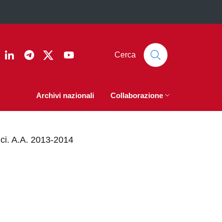
ook
nstagram
Linkedin
Telegram
Twitter
YouTube
Cerca
Archivi nazionali
Collaborazione
ici. A.A. 2013-2014