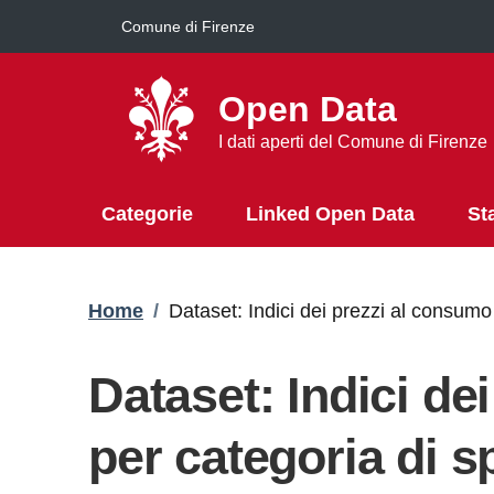
Salta al contenuto principale
Comune di Firenze
Open Data
I dati aperti del Comune di Firenze
Categorie
Linked Open Data
St
Briciole di pane
Home
/
Dataset: Indici dei prezzi al consum
Dataset: Indici de
per categoria di 