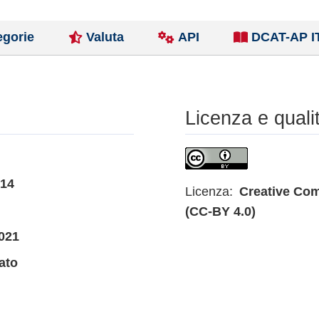
egorie
Valuta
API
DCAT-AP I
Licenza e quali
014
Licenza:
Creative Com
(CC-BY 4.0)
021
ato