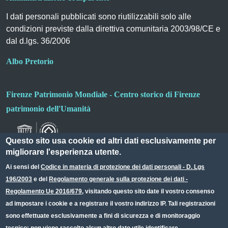
I dati personali pubblicati sono riutilizzabili solo alle
condizioni previste dalla direttiva comunitaria 2003/98/CE e
dal d.lgs. 36/2006
Albo Pretorio
Firenze Patrimonio Mondiale - Centro storico di Firenze
patrimonio dell'Umanità
Questo sito usa cookie ed altri dati esclusivamente per
migliorare l'esperienza utente.
Ai sensi del
Codice in materia di protezione dei dati personali - D. Lgs
196/2003
e del
Regolamento generale sulla protezione dei dati -
Useful links section
Small prints
Regolamento Ue 2016/679
, visitando questo sito date il vostro consenso
Redazione web
ad impostare i cookie e a registrare il vostro indirizzo IP. Tali registrazioni
sono effettuate esclusivamente a fini di sicurezza e di monitoraggio
Privacy