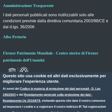
Amministrazione Trasparente
I dati personali pubblicati sono riutilizzabili solo alle
condizioni previste dalla direttiva comunitaria 2003/98/CE e
dal d.lgs. 36/2006
Albo Pretorio
Firenze Patrimonio Mondiale - Centro storico di Firenze
patrimonio dell'Umanità
Questo sito usa cookie ed altri dati esclusivamente per
migliorare l'esperienza utente.
Ai sensi del
Codice in materia di protezione dei dati personali - D. Lgs
196/2003
e del
Regolamento generale sulla protezione dei dati -
Useful links section
Small prints
Regolamento Ue 2016/679
, visitando questo sito date il vostro consenso
Redazione web
ad impostare i cookie e a registrare il vostro indirizzo IP. Tali registrazioni