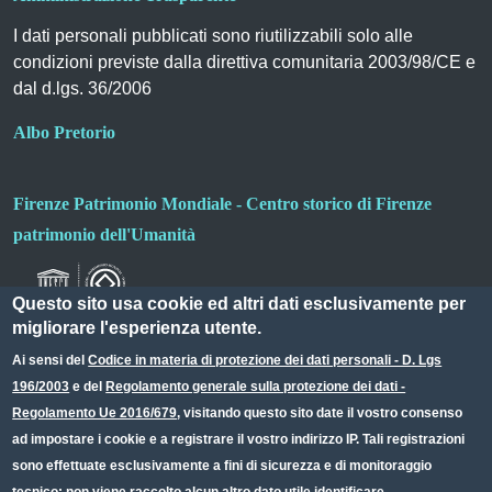
I dati personali pubblicati sono riutilizzabili solo alle
condizioni previste dalla direttiva comunitaria 2003/98/CE e
dal d.lgs. 36/2006
Albo Pretorio
Firenze Patrimonio Mondiale - Centro storico di Firenze
patrimonio dell'Umanità
Questo sito usa cookie ed altri dati esclusivamente per
migliorare l'esperienza utente.
Ai sensi del
Codice in materia di protezione dei dati personali - D. Lgs
196/2003
e del
Regolamento generale sulla protezione dei dati -
Useful links section
Small prints
Regolamento Ue 2016/679
, visitando questo sito date il vostro consenso
Redazione web
ad impostare i cookie e a registrare il vostro indirizzo IP. Tali registrazioni
sono effettuate esclusivamente a fini di sicurezza e di monitoraggio
Privacy