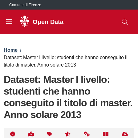
Salta al contenuto principale
Comune di Firenze
Open Data
Briciole di pane
Home
/
Dataset: Master I livello: studenti che hanno conseguito il
titolo di master. Anno solare 2013
Dataset: Master I livello:
studenti che hanno
conseguito il titolo di master.
Anno solare 2013