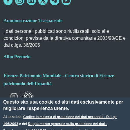
Amministrazione Trasparente
I dati personali pubblicati sono riutilizzabili solo alle
condizioni previste dalla direttiva comunitaria 2003/98/CE e
dal d.lgs. 36/2006
Albo Pretorio
Firenze Patrimonio Mondiale - Centro storico di Firenze
patrimonio dell'Umanità
Questo sito usa cookie ed altri dati esclusivamente per
migliorare l'esperienza utente.
Ai sensi del
Codice in materia di protezione dei dati personali - D. Lgs
196/2003
e del
Regolamento generale sulla protezione dei dati -
Useful links section
Small prints