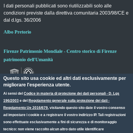
I dati personali pubblicati sono riutilizzabili solo alle
condizioni previste dalla direttiva comunitaria 2003/98/CE e
dal d.lgs. 36/2006
Albo Pretorio
Firenze Patrimonio Mondiale - Centro storico di Firenze
patrimonio dell'Umanità
Questo sito usa cookie ed altri dati esclusivamente per
migliorare l'esperienza utente.
Ai sensi del
Codice in materia di protezione dei dati personali - D. Lgs
196/2003
e del
Regolamento generale sulla protezione dei dati -
Useful links section
Small prints
Regolamento Ue 2016/679
, visitando questo sito date il vostro consenso
Redazione web
ad impostare i cookie e a registrare il vostro indirizzo IP. Tali registrazioni
sono effettuate esclusivamente a fini di sicurezza e di monitoraggio
Privacy
tecnico: non viene raccolto alcun altro dato utile identificare