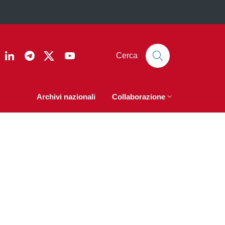
ook
nstagram
Linkedin
Telegram
Twitter
YouTube
Cerca
Archivi nazionali
Collaborazione