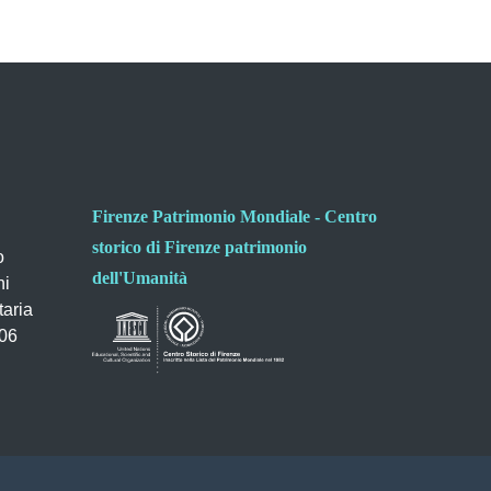
Firenze Patrimonio Mondiale - Centro
storico di Firenze patrimonio
o
dell'Umanità
ni
taria
006