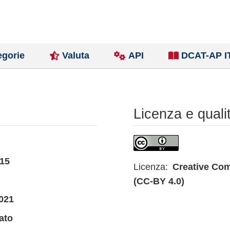
egorie
Valuta
API
DCAT-AP I
Licenza e quali
015
Licenza:
Creative Com
(CC-BY 4.0)
021
ato