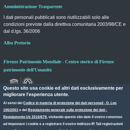
Amministrazione Trasparente
I dati personali pubblicati sono riutilizzabili solo alle
condizioni previste dalla direttiva comunitaria 2003/98/CE e
dal d.lgs. 36/2006
Albo Pretorio
Firenze Patrimonio Mondiale - Centro storico di Firenze
patrimonio dell'Umanità
Questo sito usa cookie ed altri dati esclusivamente per
migliorare l'esperienza utente.
Ai sensi del
Codice in materia di protezione dei dati personali - D. Lgs
196/2003
e del
Regolamento generale sulla protezione dei dati -
Useful links section
Small prints
Regolamento Ue 2016/679
, visitando questo sito date il vostro consenso
Redazione web
ad impostare i cookie e a registrare il vostro indirizzo IP. Tali registrazioni