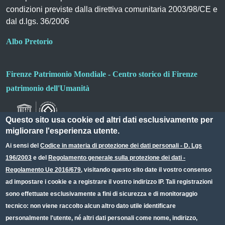
condizioni previste dalla direttiva comunitaria 2003/98/CE e
dal d.lgs. 36/2006
Albo Pretorio
Firenze Patrimonio Mondiale - Centro storico di Firenze
patrimonio dell'Umanità
Questo sito usa cookie ed altri dati esclusivamente per
migliorare l'esperienza utente.
Ai sensi del
Codice in materia di protezione dei dati personali - D. Lgs
196/2003
e del
Regolamento generale sulla protezione dei dati -
Useful links section
Small prints
Regolamento Ue 2016/679
, visitando questo sito date il vostro consenso
Redazione web
ad impostare i cookie e a registrare il vostro indirizzo IP. Tali registrazioni
sono effettuate esclusivamente a fini di sicurezza e di monitoraggio
Privacy
tecnico: non viene raccolto alcun altro dato utile identificare
Note legali
personalmente l'utente, né altri dati personali come nome, indirizzo,