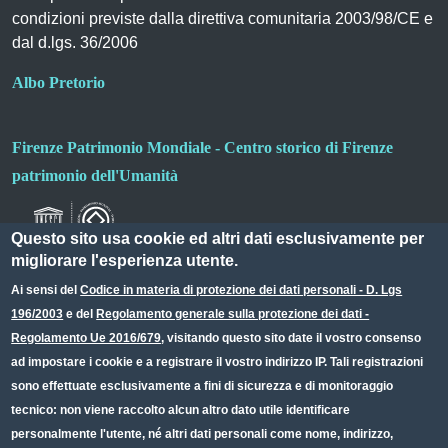
condizioni previste dalla direttiva comunitaria 2003/98/CE e
dal d.lgs. 36/2006
Albo Pretorio
Firenze Patrimonio Mondiale - Centro storico di Firenze
patrimonio dell'Umanità
Questo sito usa cookie ed altri dati esclusivamente per
migliorare l'esperienza utente.
Ai sensi del
Codice in materia di protezione dei dati personali - D. Lgs
196/2003
e del
Regolamento generale sulla protezione dei dati -
Useful links section
Small prints
Regolamento Ue 2016/679
, visitando questo sito date il vostro consenso
Redazione web
ad impostare i cookie e a registrare il vostro indirizzo IP. Tali registrazioni
sono effettuate esclusivamente a fini di sicurezza e di monitoraggio
Privacy
tecnico: non viene raccolto alcun altro dato utile identificare
Note legali
personalmente l'utente, né altri dati personali come nome, indirizzo,