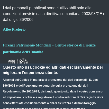
I dati personali pubblicati sono riutilizzabili solo alle
condizioni previste dalla direttiva comunitaria 2003/98/CE e
dal d.lgs. 36/2006
Albo Pretorio
Firenze Patrimonio Mondiale - Centro storico di Firenze
patrimonio dell'Umanità
Questo sito usa cookie ed altri dati esclusivamente per
migliorare l'esperienza utente.
Ai sensi del
Codice in materia di protezione dei dati personali - D. Lgs
196/2003
e del
Regolamento generale sulla protezione dei dati -
Useful links section
Small prints
Regolamento Ue 2016/679
, visitando questo sito date il vostro consenso
Redazione web
ad impostare i cookie e a registrare il vostro indirizzo IP. Tali registrazioni
sono effettuate esclusivamente a fini di sicurezza e di monitoraggio
Privacy