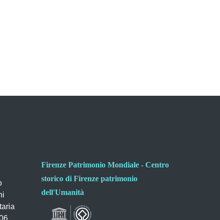
Firenze Patrimonio Mondiale - Centro
storico di Firenze patrimonio
o
dell'Umanità
ni
taria
006