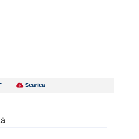
T
Scarica
tà