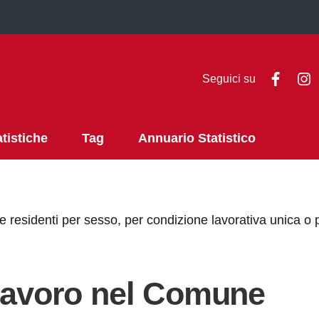
Faceb
I
Seguici su
atistiche
Tag
Annuario Statistico
 residenti per sesso, per condizione lavorativa unica o p
 lavoro nel Comune