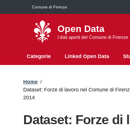
Salta al contenuto principale
Comune di Firenze
Open Data
I dati aperti del Comune di Firenze
Categorie
Linked Open Data
St
Briciole di pane
Home
/
Dataset: Forze di lavoro nel Comune di Firenze
2014
Dataset: Forze di