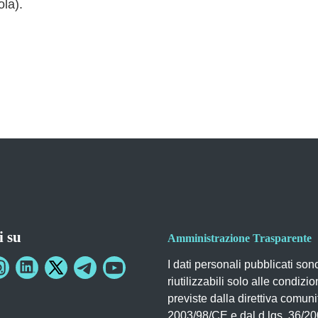
ola).
i su
Amministrazione Trasparente
I dati personali pubblicati son
riutilizzabili solo alle condizio
previste dalla direttiva comuni
2003/98/CE e dal d.lgs. 36/2