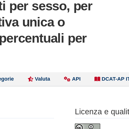
ti per sesso, per
tiva unica o
 percentuali per
egorie
Valuta
API
DCAT-AP I
Licenza e quali