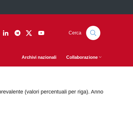
ook
nstagram
Linkedin
Telegram
Twitter
YouTube
Cerca
Archivi nazionali
Collaborazione
revalente (valori percentuali per riga). Anno