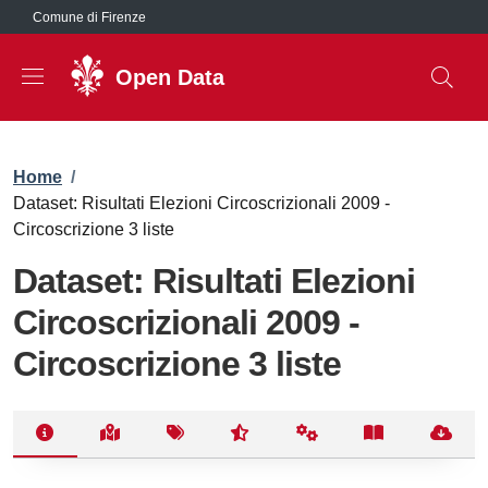
Salta al contenuto principale
Comune di Firenze
Open Data
Briciole di pane
Home
/
Dataset: Risultati Elezioni Circoscrizionali 2009 -
Circoscrizione 3 liste
Dataset: Risultati Elezioni
Circoscrizionali 2009 -
Circoscrizione 3 liste