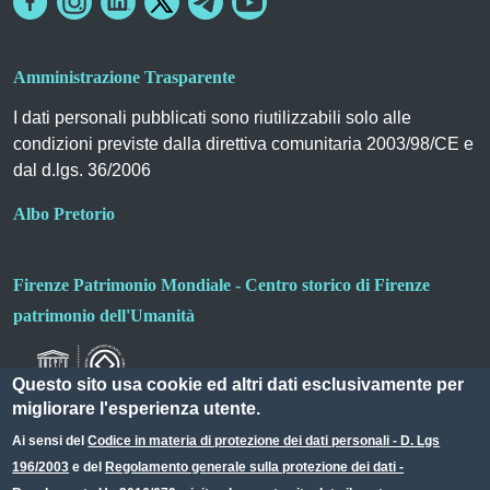
Amministrazione Trasparente
I dati personali pubblicati sono riutilizzabili solo alle
condizioni previste dalla direttiva comunitaria 2003/98/CE e
dal d.lgs. 36/2006
Albo Pretorio
Firenze Patrimonio Mondiale - Centro storico di Firenze
patrimonio dell'Umanità
Questo sito usa cookie ed altri dati esclusivamente per
migliorare l'esperienza utente.
Ai sensi del
Codice in materia di protezione dei dati personali - D. Lgs
196/2003
e del
Regolamento generale sulla protezione dei dati -
Useful links section
Small prints