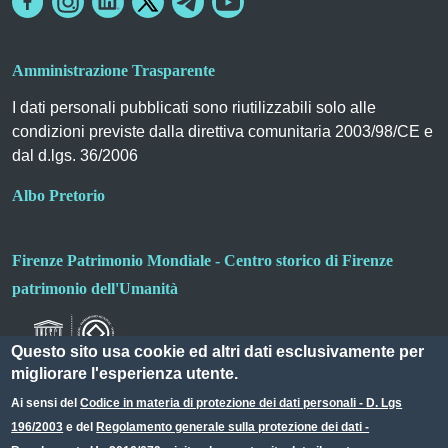
Amministrazione Trasparente
I dati personali pubblicati sono riutilizzabili solo alle
condizioni previste dalla direttiva comunitaria 2003/98/CE e
dal d.lgs. 36/2006
Albo Pretorio
Firenze Patrimonio Mondiale - Centro storico di Firenze
patrimonio dell'Umanità
Questo sito usa cookie ed altri dati esclusivamente per
migliorare l'esperienza utente.
Ai sensi del
Codice in materia di protezione dei dati personali - D. Lgs
196/2003
e del
Regolamento generale sulla protezione dei dati -
Useful links section
Small prints