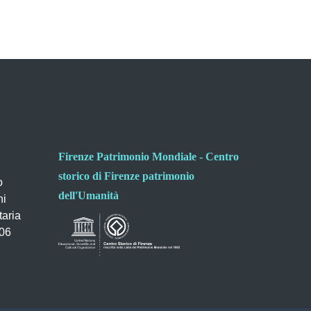
Firenze Patrimonio Mondiale - Centro
storico di Firenze patrimonio
o
dell'Umanità
ni
taria
006