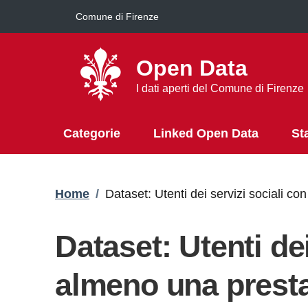
Salta al contenuto principale
Comune di Firenze
Open Data
I dati aperti del Comune di Firenze
Categorie
Linked Open Data
St
Briciole di pane
Home
/
Dataset: Utenti dei servizi sociali 
Dataset: Utenti dei
almeno una presta