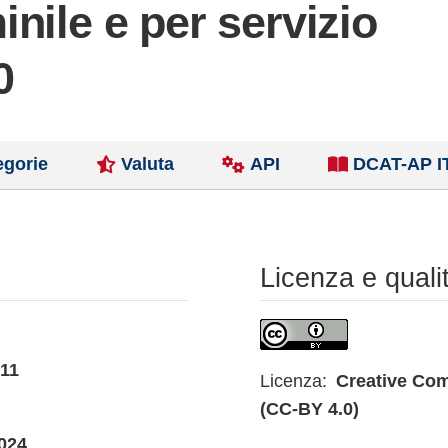
nile e per servizio
0
egorie
Valuta
API
DCAT-AP I
Licenza e quali
011
Licenza:
Creative Com
(CC-BY 4.0)
024