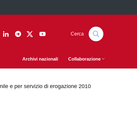
ook
nstagram
Linkedin
Telegram
Twitter
YouTube
Cerca
Archivi nazionali
Collaborazione
nile e per servizio di erogazione 2010