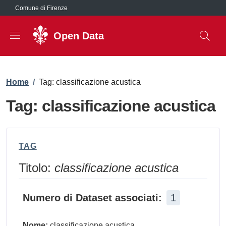
Salta al contenuto principale
Comune di Firenze
Open Data
Briciole di pane
Home
/
Tag: classificazione acustica
Tag: classificazione acustica
TAG
Titolo:
classificazione acustica
Numero di Dataset associati:
1
Nome:
classificazione acustica