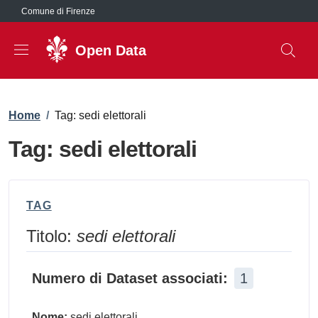
Salta al contenuto principale
Comune di Firenze
Open Data
Briciole di pane
Home
/
Tag: sedi elettorali
Tag: sedi elettorali
TAG
Titolo:
sedi elettorali
Numero di Dataset associati:
1
Nome:
sedi elettorali