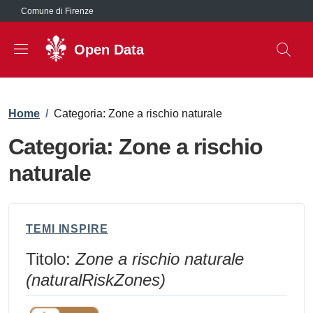
Salta al contenuto principale
Comune di Firenze
Open Data
Briciole di pane
Home
/
Categoria: Zone a rischio naturale
Categoria: Zone a rischio
naturale
TEMI INSPIRE
Titolo:
Zone a rischio naturale
(naturalRiskZones)