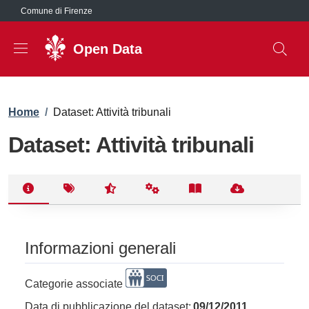
Salta al contenuto principale
Comune di Firenze
Open Data
Briciole di pane
Home
/
Dataset: Attività tribunali
Dataset: Attività tribunali
Informazioni generali
Categorie associate
Data di pubblicazione del dataset:
09/12/2011