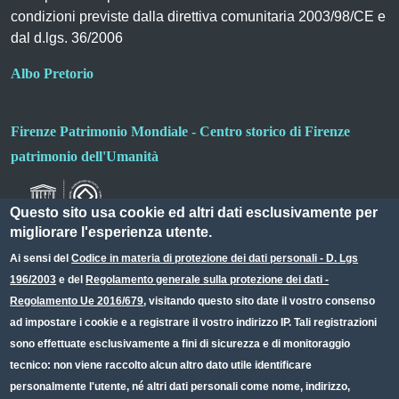
condizioni previste dalla direttiva comunitaria 2003/98/CE e
dal d.lgs. 36/2006
Albo Pretorio
Firenze Patrimonio Mondiale - Centro storico di Firenze
patrimonio dell'Umanità
Questo sito usa cookie ed altri dati esclusivamente per
migliorare l'esperienza utente.
Ai sensi del
Codice in materia di protezione dei dati personali - D. Lgs
196/2003
e del
Regolamento generale sulla protezione dei dati -
Useful links section
Small prints
Regolamento Ue 2016/679
, visitando questo sito date il vostro consenso
Redazione web
ad impostare i cookie e a registrare il vostro indirizzo IP. Tali registrazioni
sono effettuate esclusivamente a fini di sicurezza e di monitoraggio
Privacy
tecnico: non viene raccolto alcun altro dato utile identificare
Note legali
personalmente l'utente, né altri dati personali come nome, indirizzo,