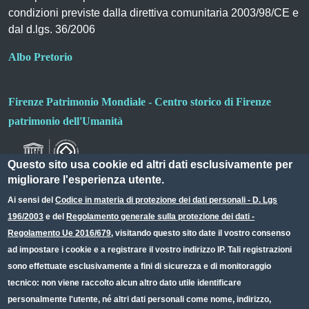
condizioni previste dalla direttiva comunitaria 2003/98/CE e
dal d.lgs. 36/2006
Albo Pretorio
Firenze Patrimonio Mondiale - Centro storico di Firenze
patrimonio dell'Umanità
Questo sito usa cookie ed altri dati esclusivamente per
migliorare l'esperienza utente.
Ai sensi del
Codice in materia di protezione dei dati personali - D. Lgs
196/2003
e del
Regolamento generale sulla protezione dei dati -
Useful links section
Small prints
Regolamento Ue 2016/679
, visitando questo sito date il vostro consenso
Redazione web
ad impostare i cookie e a registrare il vostro indirizzo IP. Tali registrazioni
sono effettuate esclusivamente a fini di sicurezza e di monitoraggio
Privacy
tecnico: non viene raccolto alcun altro dato utile identificare
Note legali
personalmente l'utente, né altri dati personali come nome, indirizzo,