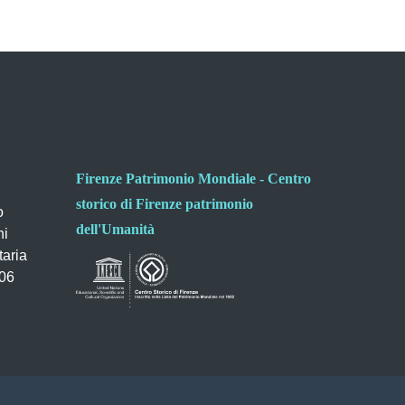
Firenze Patrimonio Mondiale - Centro
storico di Firenze patrimonio
o
dell'Umanità
ni
taria
006