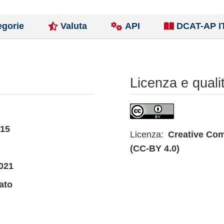
egorie
Valuta
API
DCAT-AP I
Licenza e quali
015
Licenza:
Creative Com
(CC-BY 4.0)
021
ato