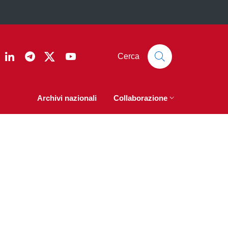
ook
nstagram
Linkedin
Telegram
Twitter
YouTube
Cerca
Archivi nazionali
Collaborazione