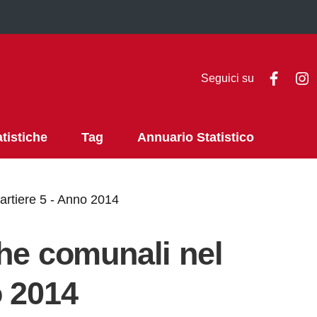
Faceb
I
Seguici su
atistiche
Tag
Annuario Statistico
artiere 5 - Anno 2014
che comunali nel
o 2014