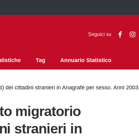
Faceb
I
Seguici su
atistiche
Tag
Annuario Statistico
i) dei cittadini stranieri in Anagrafe per sesso. Anni 200
to migratorio
ini stranieri in