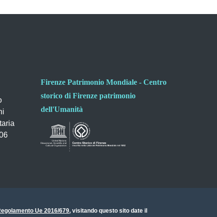
Firenze Patrimonio Mondiale - Centro
storico di Firenze patrimonio
o
dell'Umanità
ni
taria
006
- Regolamento Ue 2016/679
, visitando questo sito date il