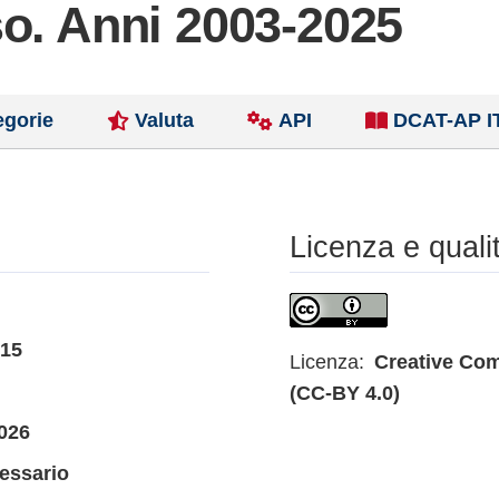
o. Anni 2003-2025
egorie
Valuta
API
DCAT-AP I
Licenza e quali
015
Licenza:
Creative Com
(CC-BY 4.0)
026
essario