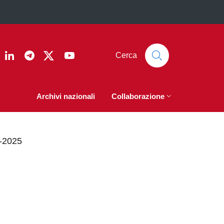
ook
nstagram
Linkedin
Telegram
Twitter
YouTube
Cerca
Archivi nazionali
Collaborazione
3-2025