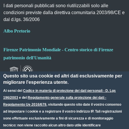
I dati personali pubblicati sono riutilizzabili solo alle
condizioni previste dalla direttiva comunitaria 2003/98/CE e
dal d.lgs. 36/2006
Albo Pretorio
Firenze Patrimonio Mondiale - Centro storico di Firenze
patrimonio dell'Umanità
Questo sito usa cookie ed altri dati esclusivamente per
migliorare l'esperienza utente.
Ai sensi del
Codice in materia di protezione dei dati personali - D. Lgs
196/2003
e del
Regolamento generale sulla protezione dei dati -
Useful links section
Small prints
Regolamento Ue 2016/679
, visitando questo sito date il vostro consenso
Redazione web
ad impostare i cookie e a registrare il vostro indirizzo IP. Tali registrazioni
sono effettuate esclusivamente a fini di sicurezza e di monitoraggio
Privacy
tecnico: non viene raccolto alcun altro dato utile identificare