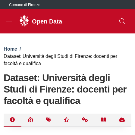
Salta al contenuto principale
Comune di Firenze
Open Data
Briciole di pane
Home
/
Dataset: Università degli Studi di Firenze: docenti per
facoltà e qualifica
Dataset: Università degli
Studi di Firenze: docenti per
facoltà e qualifica