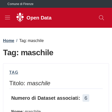
Salta al contenuto principale
Comune di Firenze
Open Data
Briciole di pane
Home
/
Tag: maschile
Tag: maschile
TAG
Titolo:
maschile
Numero di Dataset associati:
6
Nome:
maschile