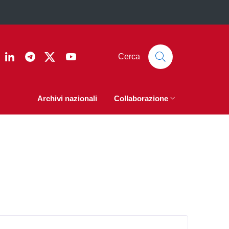
ook
nstagram
Linkedin
Telegram
Twitter
YouTube
Cerca
Archivi nazionali
Collaborazione