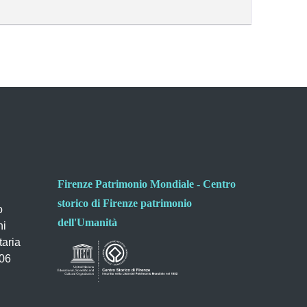
Firenze Patrimonio Mondiale - Centro
storico di Firenze patrimonio
o
dell'Umanità
ni
taria
006