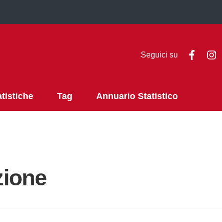
Faceb
I
Seguici su
atistiche
Tag
Annuario Statistico
zione