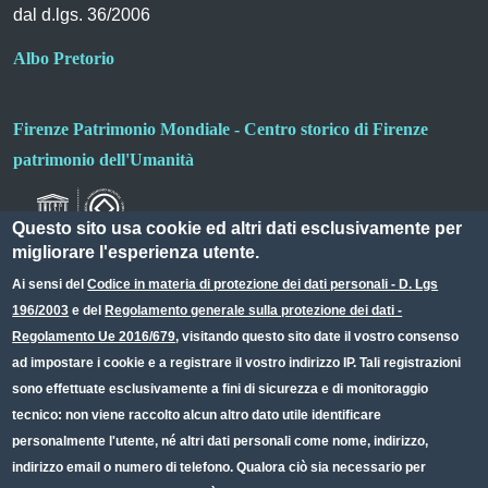
dal d.lgs. 36/2006
Albo Pretorio
Firenze Patrimonio Mondiale - Centro storico di Firenze
patrimonio dell'Umanità
Questo sito usa cookie ed altri dati esclusivamente per
migliorare l'esperienza utente.
Ai sensi del
Codice in materia di protezione dei dati personali - D. Lgs
196/2003
e del
Regolamento generale sulla protezione dei dati -
Useful links section
Small prints
Regolamento Ue 2016/679
, visitando questo sito date il vostro consenso
Redazione web
ad impostare i cookie e a registrare il vostro indirizzo IP. Tali registrazioni
sono effettuate esclusivamente a fini di sicurezza e di monitoraggio
Privacy
tecnico: non viene raccolto alcun altro dato utile identificare
Note legali
personalmente l'utente, né altri dati personali come nome, indirizzo,
indirizzo email o numero di telefono. Qualora ciò sia necessario per
Dichiarazione Accessibilità