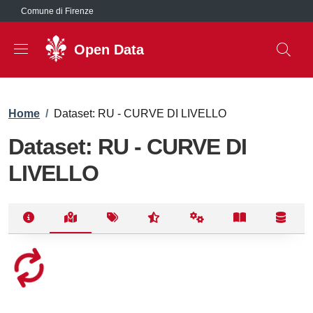
Salta al contenuto principale
Comune di Firenze
Open Data
Briciole di pane
Home
/
Dataset: RU - CURVE DI LIVELLO
Dataset: RU - CURVE DI
LIVELLO