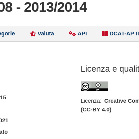
08 - 2013/2014
egorie
Valuta
API
DCAT-AP I
Licenza e quali
015
Licenza:
Creative Com
(CC-BY 4.0)
021
ato