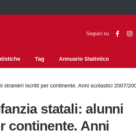
Faceb
I
Seguici su
atistiche
Tag
Annuario Statistico
ni stranieri iscritti per continente. Anni scolastici 2007/
fanzia statali: alunni
per continente. Anni