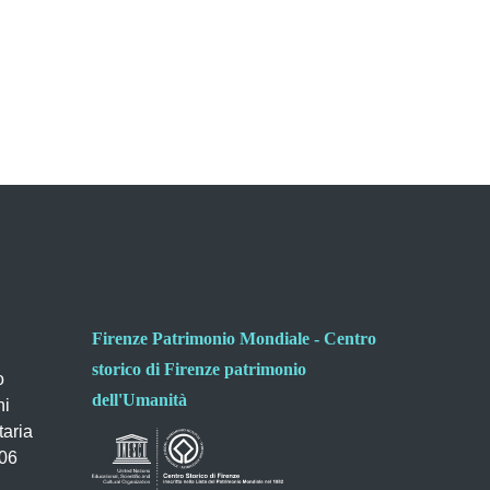
Firenze Patrimonio Mondiale - Centro
storico di Firenze patrimonio
o
dell'Umanità
ni
taria
006