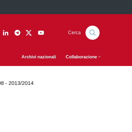
ook
nstagram
Linkedin
Telegram
Twitter
YouTube
Cerca
Archivi nazionali
Collaborazione
2008 - 2013/2014