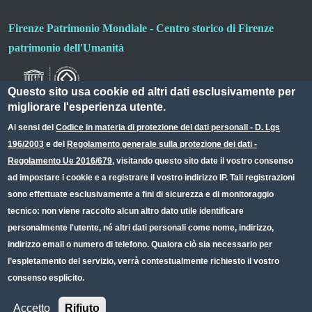
Firenze Patrimonio Mondiale - Centro storico di Firenze
patrimonio dell'Umanità
Questo sito usa cookie ed altri dati esclusivamente per
migliorare l'esperienza utente.
Ai sensi del
Codice in materia di protezione dei dati personali - D. Lgs
196/2003
e del
Regolamento generale sulla protezione dei dati -
Useful links section
Small prints
Regolamento Ue 2016/679
, visitando questo sito date il vostro consenso
Redazione web
ad impostare i cookie e a registrare il vostro indirizzo IP. Tali registrazioni
sono effettuate esclusivamente a fini di sicurezza e di monitoraggio
Privacy
tecnico: non viene raccolto alcun altro dato utile identificare
Note legali
personalmente l'utente, né altri dati personali come nome, indirizzo,
indirizzo email o numero di telefono. Qualora ciò sia necessario per
Dichiarazione Accessibilità
l’espletamento del servizio, verrà contestualmente richiesto il vostro
consenso esplicito.
CC BY 4.0 IT
Accetto
Rifiuto