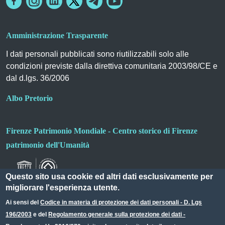
Amministrazione Trasparente
I dati personali pubblicati sono riutilizzabili solo alle
condizioni previste dalla direttiva comunitaria 2003/98/CE e
dal d.lgs. 36/2006
Albo Pretorio
Firenze Patrimonio Mondiale - Centro storico di Firenze
patrimonio dell'Umanità
Questo sito usa cookie ed altri dati esclusivamente per
migliorare l'esperienza utente.
Ai sensi del
Codice in materia di protezione dei dati personali - D. Lgs
196/2003
e del
Regolamento generale sulla protezione dei dati -
Useful links section
Small prints