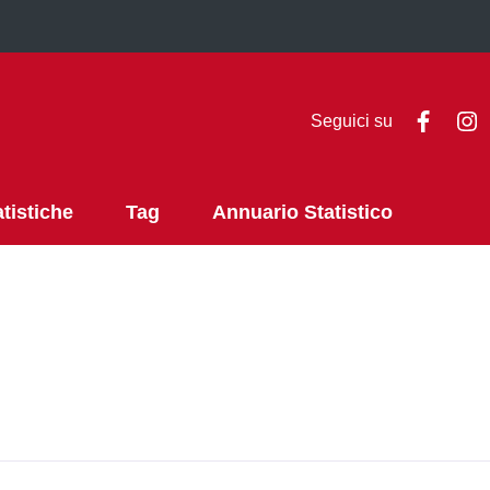
Faceb
I
Seguici su
atistiche
Tag
Annuario Statistico