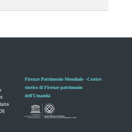
Firenze Patrimonio Mondiale - Centro
storico di Firenze patrimonio
o
dell'Umanità
ni
taria
006