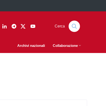
ook
nstagram
Linkedin
Telegram
Twitter
YouTube
Cerca
Archivi nazionali
Collaborazione