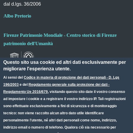
dal d.lgs. 36/2006
Albo Pretorio
Firenze Patrimonio Mondiale - Centro storico di Firenze
patrimonio dell'Umanità
Questo sito usa cookie ed altri dati esclusivamente per
migliorare l'esperienza utente.
Ai sensi del
Codice in materia di protezione dei dati personali - D. Lgs
196/2003
e del
Regolamento generale sulla protezione dei dati -
Useful links section
Small prints
Regolamento Ue 2016/679
, visitando questo sito date il vostro consenso
Redazione web
ad impostare i cookie e a registrare il vostro indirizzo IP. Tali registrazioni
sono effettuate esclusivamente a fini di sicurezza e di monitoraggio
Privacy
tecnico: non viene raccolto alcun altro dato utile identificare
Note legali
personalmente l'utente, né altri dati personali come nome, indirizzo,
indirizzo email o numero di telefono. Qualora ciò sia necessario per
Dichiarazione Accessibilità