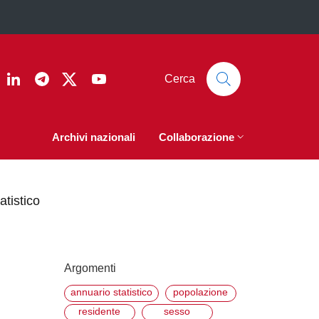
ook
nstagram
Linkedin
Telegram
Twitter
YouTube
Cerca
Archivi nazionali
Collaborazione
atistico
Argomenti
annuario statistico
popolazione
residente
sesso