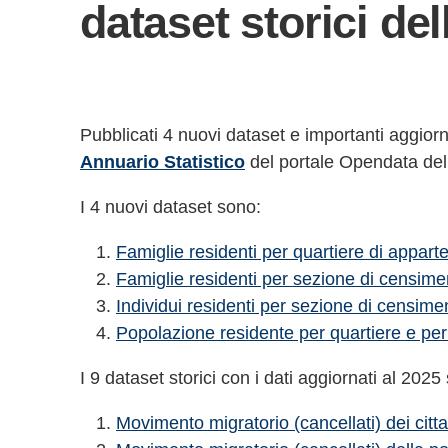
dataset storici del
Pubblicati 4 nuovi dataset e importanti aggiorn
Annuario Statistico
del portale Opendata de
I 4 nuovi dataset sono:
Famiglie residenti per quartiere di appa
Famiglie residenti per sezione di censimen
Individui residenti per sezione di censime
Popolazione residente per quartiere e per
I 9 dataset storici con i dati aggiornati al 2025
Movimento migratorio (cancellati) dei citt