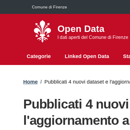
Salta al contenuto principale
Comune di Firenze
Open Data
I dati aperti del Comune di Firenze
Categorie
Linked Open Data
St
Briciole di pane
Home
/
Pubblicati 4 nuovi dataset e l'aggiorn
Pubblicati 4 nuovi
l'aggiornamento al