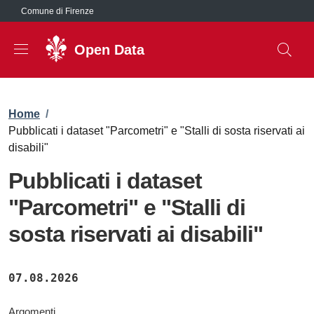
Salta al contenuto principale
Comune di Firenze
Open Data
Briciole di pane
Home
/
Pubblicati i dataset "Parcometri" e "Stalli di sosta riservati ai
disabili"
Pubblicati i dataset
"Parcometri" e "Stalli di
sosta riservati ai disabili"
07.08.2026
Argomenti