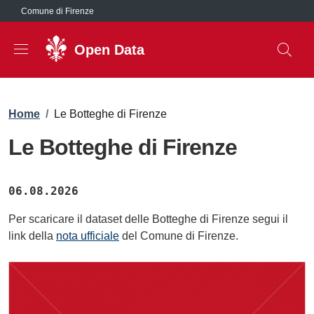
Salta al contenuto principale
Comune di Firenze
Open Data
Briciole di pane
Home
/
Le Botteghe di Firenze
Le Botteghe di Firenze
06.08.2026
Per scaricare il dataset delle Botteghe di Firenze segui il
link della
nota ufficiale
del Comune di Firenze.
Immagine