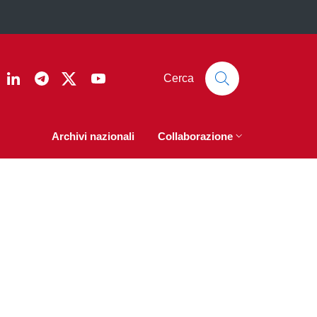
ook
nstagram
Linkedin
Telegram
Twitter
YouTube
Cerca
Archivi nazionali
Collaborazione