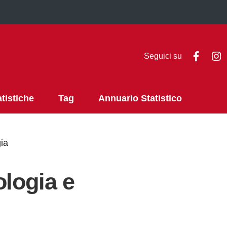
Faceb
I
Seguici su
atistiche
Tag
Annuario Statistico
ia
ologia e