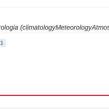
rologia (climatologyMeteorologyAtmo
1