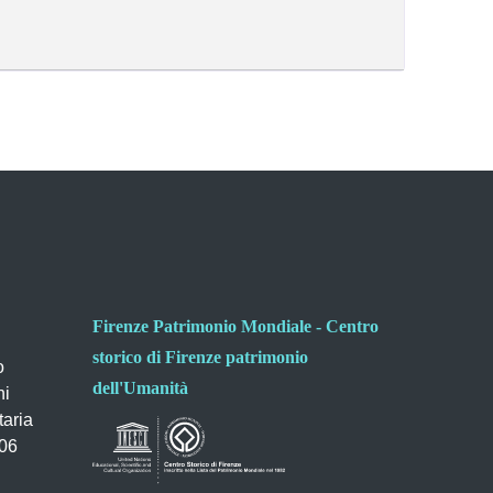
Firenze Patrimonio Mondiale - Centro
storico di Firenze patrimonio
o
dell'Umanità
ni
taria
006