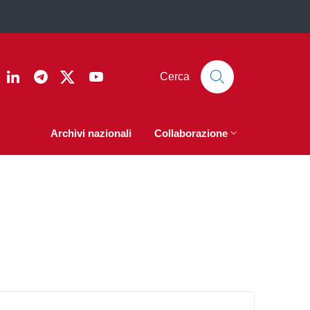
ook
nstagram
Linkedin
Telegram
Twitter
YouTube
Cerca
Archivi nazionali
Collaborazione