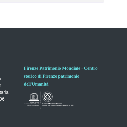
Firenze Patrimonio Mondiale - Centro
storico di Firenze patrimonio
o
dell'Umanità
ni
taria
006