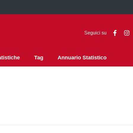
Faceb
I
Seguici su
atistiche
Tag
Annuario Statistico