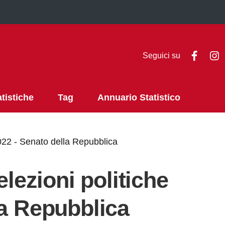
Faceb
I
Seguici su
atistiche
Tag
Annuario Statistico
 2022 - Senato della Repubblica
elezioni politiche
la Repubblica