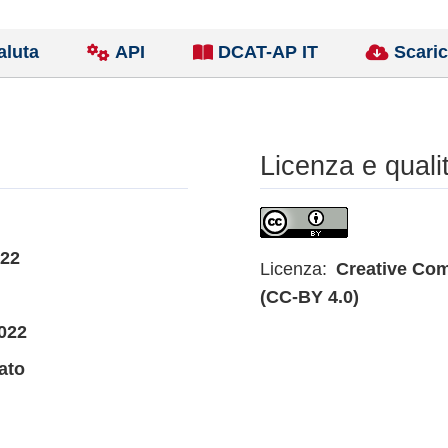
aluta
API
DCAT-AP IT
Scaric
Licenza e quali
022
Licenza:
Creative Com
(CC-BY 4.0)
022
ato