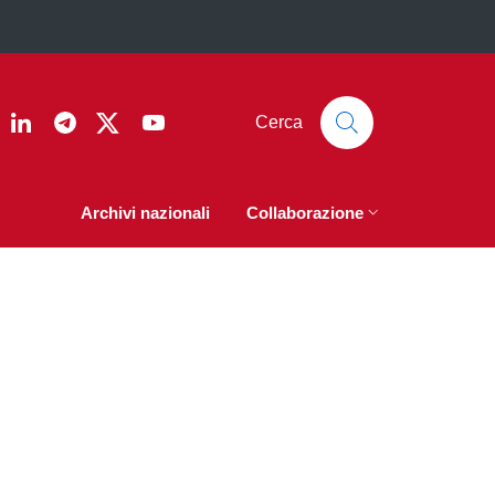
ook
nstagram
Linkedin
Telegram
Twitter
YouTube
Cerca
Archivi nazionali
Collaborazione