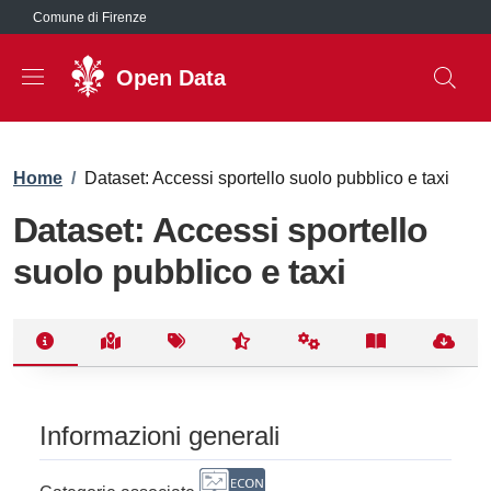
Salta al contenuto principale
Comune di Firenze
Open Data
Briciole di pane
Home
/
Dataset: Accessi sportello suolo pubblico e taxi
Dataset: Accessi sportello
suolo pubblico e taxi
Informazioni generali