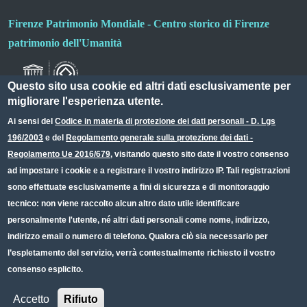
Firenze Patrimonio Mondiale - Centro storico di Firenze
patrimonio dell'Umanità
Questo sito usa cookie ed altri dati esclusivamente per
migliorare l'esperienza utente.
Ai sensi del
Codice in materia di protezione dei dati personali - D. Lgs
196/2003
e del
Regolamento generale sulla protezione dei dati -
Useful links section
Small prints
Regolamento Ue 2016/679
, visitando questo sito date il vostro consenso
Redazione web
ad impostare i cookie e a registrare il vostro indirizzo IP. Tali registrazioni
sono effettuate esclusivamente a fini di sicurezza e di monitoraggio
Privacy
tecnico: non viene raccolto alcun altro dato utile identificare
Note legali
personalmente l'utente, né altri dati personali come nome, indirizzo,
indirizzo email o numero di telefono. Qualora ciò sia necessario per
Dichiarazione Accessibilità
l’espletamento del servizio, verrà contestualmente richiesto il vostro
consenso esplicito.
CC BY 4.0 IT
Accetto
Rifiuto