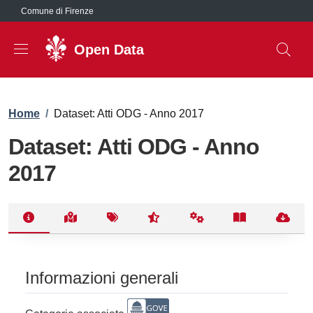
Salta al contenuto principale
Comune di Firenze
Open Data
Briciole di pane
Home
/
Dataset: Atti ODG - Anno 2017
Dataset: Atti ODG - Anno
2017
Informazioni generali