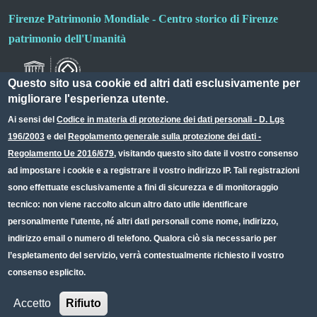
Firenze Patrimonio Mondiale - Centro storico di Firenze
patrimonio dell'Umanità
Questo sito usa cookie ed altri dati esclusivamente per
migliorare l'esperienza utente.
Ai sensi del
Codice in materia di protezione dei dati personali - D. Lgs
196/2003
e del
Regolamento generale sulla protezione dei dati -
Useful links section
Small prints
Regolamento Ue 2016/679
, visitando questo sito date il vostro consenso
Redazione web
ad impostare i cookie e a registrare il vostro indirizzo IP. Tali registrazioni
sono effettuate esclusivamente a fini di sicurezza e di monitoraggio
Privacy
tecnico: non viene raccolto alcun altro dato utile identificare
Note legali
personalmente l'utente, né altri dati personali come nome, indirizzo,
indirizzo email o numero di telefono. Qualora ciò sia necessario per
Dichiarazione Accessibilità
l’espletamento del servizio, verrà contestualmente richiesto il vostro
consenso esplicito.
CC BY 4.0 IT
Accetto
Rifiuto