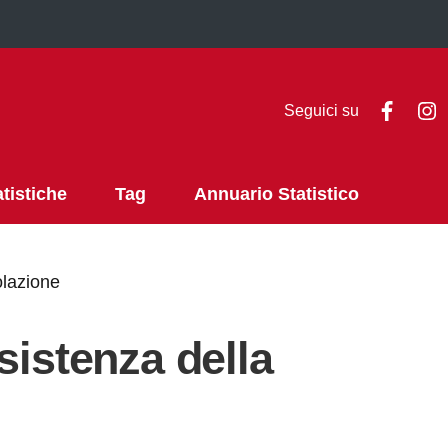
Faceb
I
Seguici su
atistiche
Tag
Annuario Statistico
olazione
sistenza della