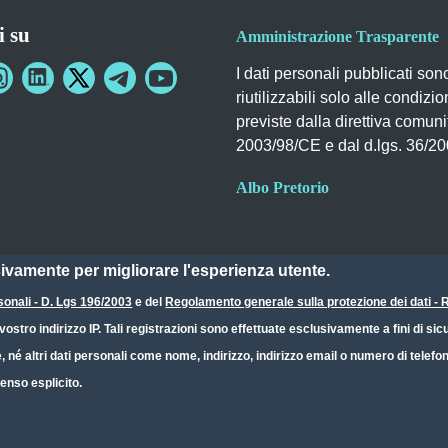
i su
Amministrazione Trasparente
I dati personali pubblicati son
riutilizzabili solo alle condizio
previste dalla direttiva comuni
2003/98/CE e dal d.lgs. 36/2
Albo Pretorio
sivamente per migliorare l'esperienza utente.
sonali - D. Lgs 196/2003
e del
Regolamento generale sulla protezione dei dati 
ostro indirizzo IP. Tali registrazioni sono effettuate esclusivamente a fini di s
e, né altri dati personali come nome, indirizzo, indirizzo email o numero di telef
enso esplicito.
Dichiarazione Accessibilità
CC BY 4.0 IT