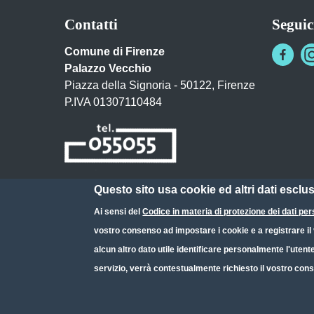
Contatti
Seguic
Comune di Firenze
Palazzo Vecchio
Piazza della Signoria - 50122, Firenze
P.IVA 01307110484
Questo sito usa cookie ed altri dati esclu
Posta Elettronica Certificata
Ai sensi del
Codice in materia di protezione dei dati per
URP - Ufficio Relazioni con il Pubblico
vostro consenso ad impostare i cookie e a registrare il v
alcun altro dato utile identificare personalmente l'utent
servizio, verrà contestualmente richiesto il vostro cons
Small prints
Useful links section
Redazione web
Privacy
Note legali