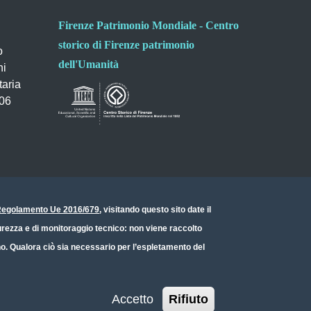
Firenze Patrimonio Mondiale - Centro
storico di Firenze patrimonio
o
dell'Umanità
ni
taria
006
- Regolamento Ue 2016/679
, visitando questo sito date il
icurezza e di monitoraggio tecnico: non viene raccolto
ono. Qualora ciò sia necessario per l’espletamento del
Accetto
Rifiuto