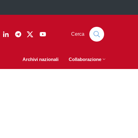
ook
nstagram
Linkedin
Telegram
Twitter
YouTube
Cerca
Archivi nazionali
Collaborazione