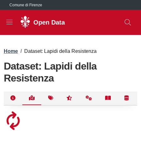
Salta al contenuto principale
Comune di Firenze
Open Data
Briciole di pane
Home
/
Dataset: Lapidi della Resistenza
Dataset: Lapidi della
Resistenza