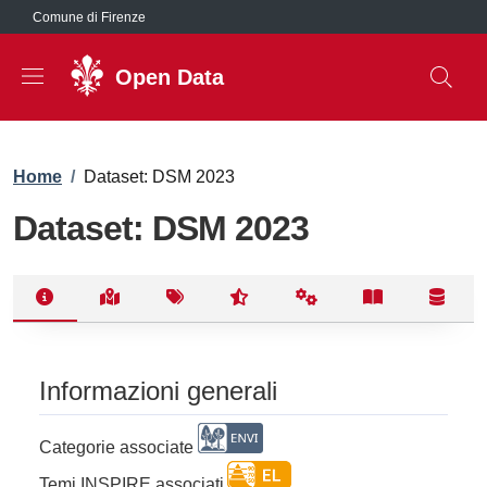
Salta al contenuto principale
Comune di Firenze
Open Data
Briciole di pane
Home
/
Dataset: DSM 2023
Dataset: DSM 2023
Informazioni generali
Categorie associate
Temi INSPIRE associati