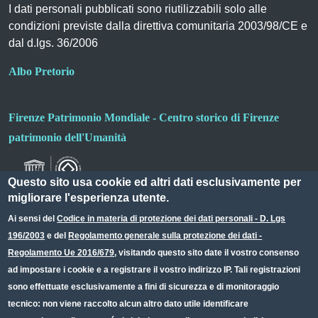
I dati personali pubblicati sono riutilizzabili solo alle
condizioni previste dalla direttiva comunitaria 2003/98/CE e
dal d.lgs. 36/2006
Albo Pretorio
Firenze Patrimonio Mondiale - Centro storico di Firenze
patrimonio dell'Umanità
Questo sito usa cookie ed altri dati esclusivamente per
migliorare l'esperienza utente.
Ai sensi del
Codice in materia di protezione dei dati personali - D. Lgs
196/2003
e del
Regolamento generale sulla protezione dei dati -
Useful links section
Small prints
Regolamento Ue 2016/679
, visitando questo sito date il vostro consenso
Redazione web
ad impostare i cookie e a registrare il vostro indirizzo IP. Tali registrazioni
sono effettuate esclusivamente a fini di sicurezza e di monitoraggio
Privacy
tecnico: non viene raccolto alcun altro dato utile identificare